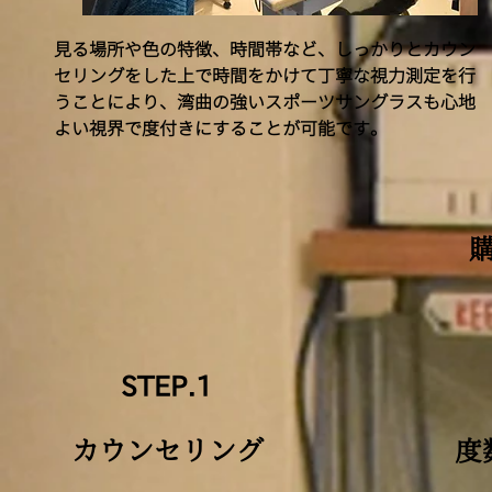
​見る場所や色の特徴、時間帯など、しっかりとカウン
セリングをした上で時間をかけて丁寧な視力測定を行
うことにより、湾曲の強いスポーツサングラスも心地
よい視界で度付きにすることが可能です。
STEP.1
カウンセリング
度