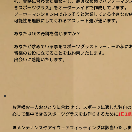
択、骨格に合わせた調節をし、最適な状態でパフォーマン
きスポーツグラス」をオーダーメイドで作成しています。
ソーホーマンション内でひっそりと営業している小さなお
可能性を無限にしてくれるアスリート達が通います。
あなたは1%の奇跡を信じますか？
あなたが求めている事をスポーツグラストレーナーの私に
皆様のお役に立てることをお約束いたします。
出会いに感謝いたします。
お客様お一人おひとりに合わせて、スポーツに適した独自の
心して集中できるスポーツグラスをお作りするために
1日3
※メンテナンスやアイウェアフィッティングは該当いたしま