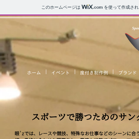
このホームページは
.com
を使って作成され
ホーム
イベント
度付き制作例
ブランド
スポーツで勝つためのサン
眼'zでは、レースや競技、特殊なお仕事などのシーンに合