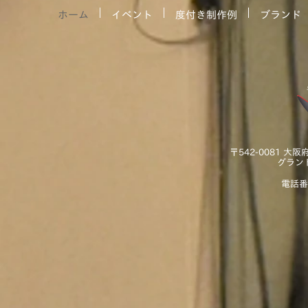
ホーム
イベント
度付き制作例
ブランド
〒542-0081 大
グラン
電話番号